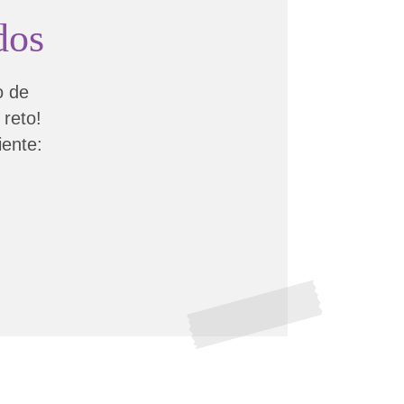
dos
o de
 reto!
iente: