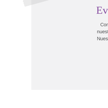
Ev
Com
nuest
Nuest