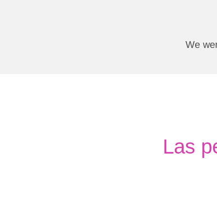
We were
Las p