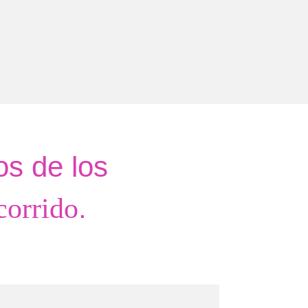
os de los
.
corrido