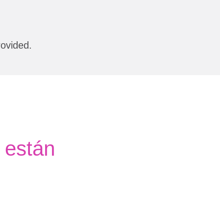
rovided.
 están